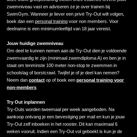
Ik heb in het verleden een Try-Out gedaan bij het zwembad
zwemniveau vast en adviseren ze je over trainen bij
van SwimGym, moet ik weer een Try-Out doen?
SwimGym. Wanneer je liever een privé Try-Out wilt volgen,
boek dan een
personal training
voor non members. Voor
Welk zwemniveau moet je hebben?
deelname is een minimumleeftijd van 18 jaar vereist.
Vanaf welke leeftijd kan je lid worden? (kan mijn kind lid
Jouw huidige zwemniveau
worden)
Om deel te kunnen nemen aan de Try-Out dien je voldoende
zwemvaardig te zijn (minimaal zwemdiploma A) en ben je in
Is er een wachtlijst om lid te worden van het zwembad?
staat om tenminste 100 meter non-stop te zwemmen in
schoolslag of borstcrawl. Twijfel je of je deel kan nemen?
Neem dan
contact
op of boek een
personal training voor
Kan ik het zwembad als niet-lid gebruiken?
non-members
Kan ik eenmalig komen zwemmen (drop-in)?
Try Out inplannen
Try-Outs worden tweemaal per week aangeboden. Na
Kan ik iemand eenmalig meenemen naar een training?
aankoop ontvang je een bevestiging per mail en kun je jouw
Try-Out zelf inboeken in het rooster. Dit kan maximaal 6
Zie meer
weken vooruit. Indien een Try-Out vol geboekt is kun je de