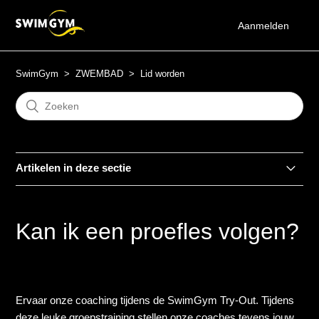
Aanmelden
SwimGym
ZWEMBAD
Lid worden
Artikelen in deze sectie
Hoe word ik member van het zwembad?
Kan ik een proefles volgen?
Kan ik een proefles volgen?
Ik ben eerder lid geweest bij het zwembad van SwimGym,
moet ik weer een Try-Out doen?
Ervaar onze coaching tijdens de SwimGym Try-Out. Tijdens
deze leuke groepstraining stellen onze coaches tevens jouw