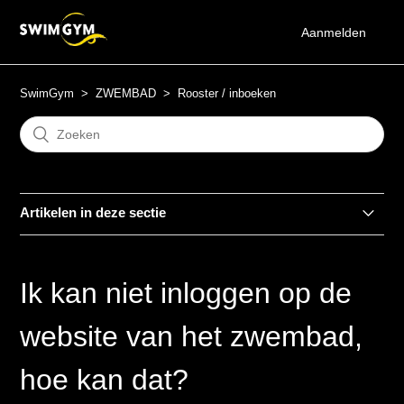
Aanmelden
SwimGym
ZWEMBAD
Rooster / inboeken
Artikelen in deze sectie
Hoe en waar kan ik een training inboeken?
Ik kan niet inloggen op de
Wanneer kan ik mijn training voor het SwimGym zwembad
inboeken?
website van het zwembad,
Moet ik altijd mijn zwemtraining reserveren?
hoe kan dat?