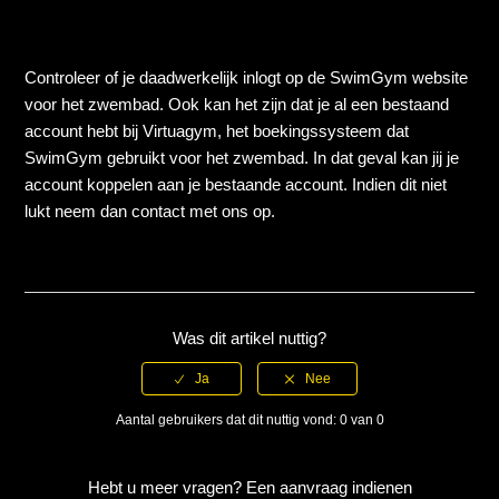
Hoe boek ik personal training?
Wat zijn de verschillende zwemniveaus?
Controleer of je daadwerkelijk inlogt op de SwimGym website
voor het zwembad. Ook kan het zijn dat je al een bestaand
Ik kan niet inloggen op de website van het zwembad, hoe
account hebt bij Virtuagym, het boekingssysteem dat
kan dat?
SwimGym gebruikt voor het zwembad. In dat geval kan jij je
account koppelen aan je bestaande account. Indien dit niet
lukt neem dan contact met ons op.
Kan ik mijn geboekte training annuleren?
Hoe lang mag ik komen zwemmen?
Moet ik altijd een uur zwemmen?
Was dit artikel nuttig?
Ik kan niet inboeken in het zwembad. Hoe kan dat?
Aantal gebruikers dat dit nuttig vond: 0 van 0
Zie meer
Hebt u meer vragen?
Een aanvraag indienen