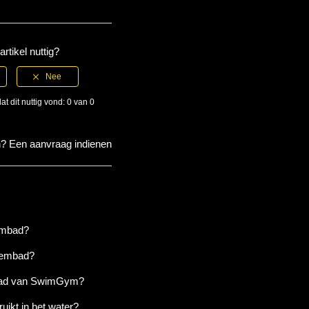
artikel nuttig?
at dit nuttig vond: 0 van 0
n?
Een aanvraag indienen
n
embad?
zwembad?
bad van SwimGym?
uikt in het water?