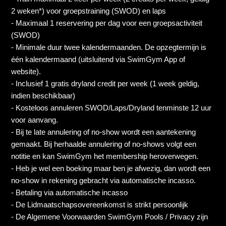
2 weken*) voor groepstraining (SWOD) en laps
* (Jaar membership - unlimited)
- Maximaal 1 reservering per dag voor een groepsactiviteit
(SWOD)
- Minimale duur twee kalendermaanden. De opzegtermijn is
Punchcard 10 credits - 3 maanden geldig
één kalendermaand (uitsluitend via SwimGym App of
website).
Punchcard 30 credits - 9 maanden geldig
- Inclusief 1 gratis dryland credit per week (1 week geldig,
indien beschikbaar)
Try-Out één sessie - 6 weken geldig
- Kosteloos annuleren SWOD/Laps/Dryland tenminste 12 uur
voor aanvang.
Personal training 5 sessies - flex - 3 maanden geldig
- Bij te late annulering of no-show wordt een aantekening
gemaakt. Bij herhaalde annulering of no-shows volgt een
Personal training non-members 5 sessies - flex - 3
notitie en kan SwimGym het membership heroverwegen.
maanden geldig
- Heb je wel een boeking maar ben je afwezig, dan wordt een
no-show in rekening gebracht via automatische incasso.
Zie meer
- Betaling via automatische incasso
- De Lidmaatschapsovereenkomst is strikt persoonlijk
- De Algemene Voorwaarden SwimGym Pools / Privacy zijn