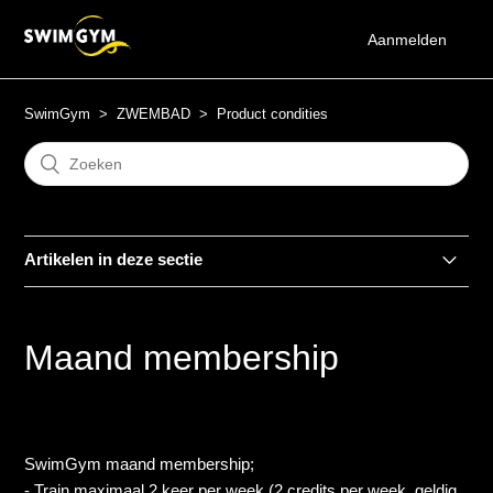
Aanmelden
SwimGym
ZWEMBAD
Product condities
Artikelen in deze sectie
Membership pauzering condities
Maand membership
Maand membership
Jaar membership
SwimGym maand membership;
* (Maand membership - unlimited)
- Train maximaal 2 keer per week (2 credits per week, geldig