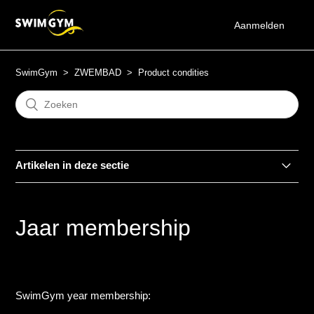
Aanmelden
SwimGym
ZWEMBAD
Product condities
Artikelen in deze sectie
Membership pauzering condities
Jaar membership
Maand membership
Jaar membership
SwimGym year membership:
* (Maand membership - unlimited)