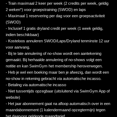
- Train maximaal 2 keer per week (2 credits per week, geldig
2 weken*) voor groepstraining (SWOD) en laps
* (Jaar membership - unlimited)
- Maximaal 1 reservering per dag voor een groepsactiviteit
(SWOD)
Punchcard 10 credits - 3 maanden geldig
- Inclusief 1 gratis dryland credit per week (1 week geldig,
indien beschikbaar)
Punchcard 30 credits - 9 maanden geldig
- Kosteloos annuleren SWOD/Laps/Dryland tenminste 12 uur
voor aanvang.
Try-Out één sessie - 6 weken geldig
- Bij te late annulering of no-show wordt een aantekening
gemaakt. Bij herhaalde annulering of no-shows volgt een
Personal training 5 sessies - flex - 3 maanden geldig
notitie en kan SwimGym het membership heroverwegen.
- Heb je wel een boeking maar ben je afwezig, dan wordt een
no-show in rekening gebracht via automatische incasso.
Personal training non-members 5 sessies - flex - 3
maanden geldig
- Betaling via automatische incasso
- Niet tussentijds opzegbaar (uitsluitend via SwimGym App of
Zie meer
website)
- Het jaar abonnement gaat na afloop automatisch over in een
maandabonnement (1 kalendermaand opzegtermijn) tegen
het daarvoor geldende maandtarief