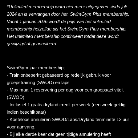
*Unlimited membership word niet meer uitgegeven sinds juli
* (Jaar membership - unlimited)
2024 en is vervangen door het
SwimGym Plus membership.
Vanaf 1 januari 2026 wordt de prijs van het unlimited
membership hetzelfde als het SwimGym Plus membership.
Punchcard 10 credits - 3 maanden geldig
Het unlimited membership continueert totdat deze wordt
gewijzigd of geannuleerd.
Punchcard 30 credits - 9 maanden geldig
Try-Out één sessie - 6 weken geldig
SwimGym jaar membership;
- Train onbeperkt gebaseerd op redelijk gebruik voor
Personal training 5 sessies - flex - 3 maanden geldig
groepstraining (SWOD) en laps
- Maximaal 1 reservering per dag voor een groepsactiviteit
Personal training non-members 5 sessies - flex - 3
(SWOD)
maanden geldig
- Inclusief 1 gratis dryland credit per week (een week geldig,
indien beschikbaar)
Zie meer
- Kosteloos annuleren SWOD/Laps/Dryland tenminste 12 uur
voor aanvang.
- Bij elke derde keer dat geen tijdige annulering heeft