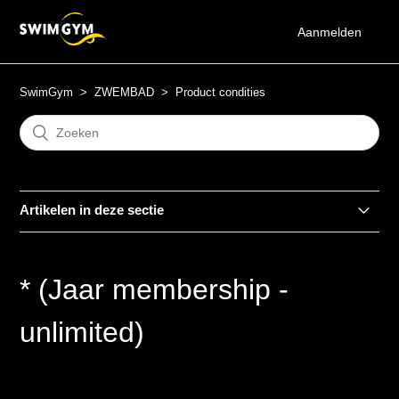
Aanmelden
SwimGym
ZWEMBAD
Product condities
Artikelen in deze sectie
Membership pauzering condities
* (Jaar membership -
Maand membership
unlimited)
Jaar membership
* (Maand membership - unlimited)