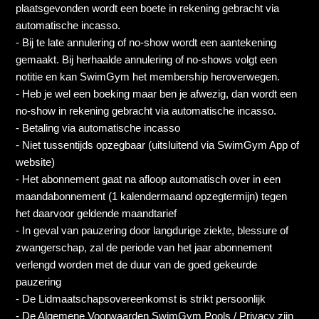
plaatsgevonden wordt een boete in rekening gebracht via
automatische incasso.
- Bij te late annulering of no-show wordt een aantekening
gemaakt. Bij herhaalde annulering of no-shows volgt een
notitie en kan SwimGym het membership heroverwegen.
- Heb je wel een boeking maar ben je afwezig, dan wordt een
no-show in rekening gebracht via automatische incasso.
- Betaling via automatische incasso
- Niet tussentijds opzegbaar (uitsluitend via SwimGym App of
website)
- Het abonnement gaat na afloop automatisch over in een
maandabonnement (1 kalendermaand opzegtermijn) tegen
het daarvoor geldende maandtarief
- In geval van pauzering door langdurige ziekte, blessure of
zwangerschap, zal de periode van het jaar abonnement
verlengd worden met de duur van de goed gekeurde
pauzering
- De Lidmaatschapsovereenkomst is strikt persoonlijk
- De Algemene Voorwaarden SwimGym Pools / Privacy zijn